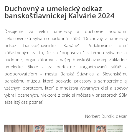
Duchovný a umelecký odkaz
banskoštiavnickej Kalvárie 2024
Ďakujeme za veľmi umelecky a duchovne hodnotnú
celoslovenskú výtvarno-hudobnú súťaž "Duchovný a umelecký
odkaz banskoštiavnickej Kalvárie". Poďakovanie patrí
zúčastneným za to, že sa "popasovali" s témou výtvarne aj
hudobne, organizátorovi - našej banskoštiavnickej Základnej
umeleckej škole - za perfektne zorganizovanú súťaž a
podporovateľom - mestu Banská Štiavnica a Slovenskému
banskému múzeu, ktoré poskytlo priestory a samozrejme aj
vzácnym porotcom, ktorí z množstva
výtvarných diel a spevov
vybrali ocenených. Niektoré z prác si môžete v priestoroch SBM
ešte istý čas pozrieť.
Norbert Ďurdík, dekan