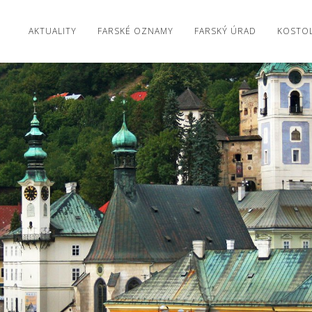
AKTUALITY
FARSKÉ OZNAMY
FARSKÝ ÚRAD
KOSTO