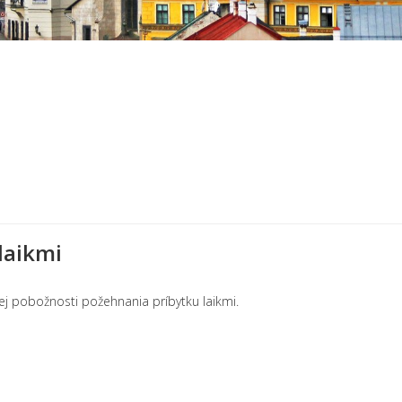
laikmi
j pobožnosti požehnania príbytku laikmi.