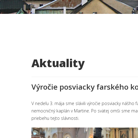
Aktuality
Výročie posviacky farského k
V nedeľu 3. mája sme slávili výročie posviacky nášho 
nemocničný kaplán v Martine. Po svätej omši sme mal
priebehu tejto slávnosti.