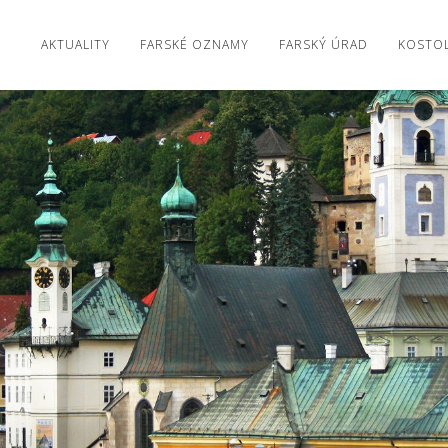
AKTUALITY
FARSKÉ OZNAMY
FARSKÝ ÚRAD
KOSTO