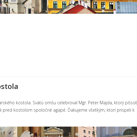
ostola
farského kostola. Svätú omšu celebroval Mgr. Peter Majda, ktorý pôso
i pred kostolom spoločné agapé. Ďakujeme všetkým, ktorí prispeli k